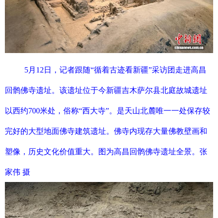
5月12日，记者跟随“循着古迹看新疆”采访团走进高昌
回鹘佛寺遗址。该遗址位于今新疆吉木萨尔县北庭故城遗址
以西约700米处，俗称“西大寺”。是天山北麓唯一一处保存较
完好的大型地面佛寺建筑遗址。佛寺内现存大量佛教壁画和
塑像，历史文化价值重大。图为高昌回鹘佛寺遗址全景。张
家伟 摄