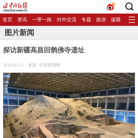
首页
资讯
一带一路
对外交流
专题
旅游
援疆
生态
图片新闻
探访新疆高昌回鹘佛寺遗址
2026-05-13
来源: 中国新闻网