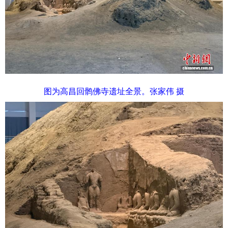
图为高昌回鹘佛寺遗址全景。张家伟 摄