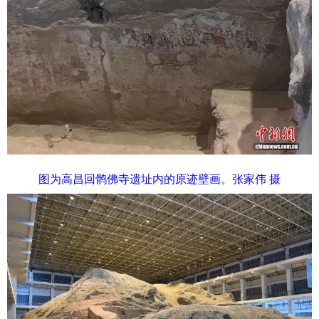
图为高昌回鹘佛寺遗址内的原迹壁画。张家伟 摄