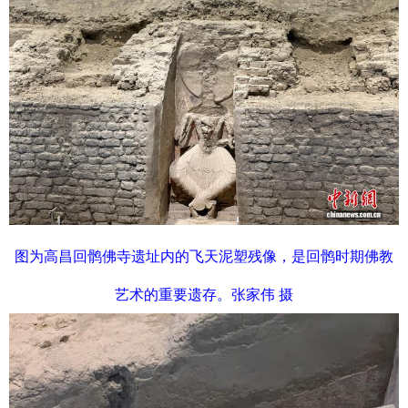
图为高昌回鹘佛寺遗址内的飞天泥塑残像，是回鹘时期佛教
艺术的重要遗存。张家伟 摄