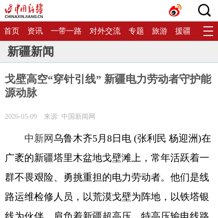
首页
资讯
一带一路
对外交流
专题
旅游
援疆
生态
新疆新闻
戈壁高空“穿针引线” 新疆电力劳动者守护能
源动脉
2026-05-09
来源: 中国新闻网
中新网
乌鲁木齐5月8日电 (张利民 杨迎洲)在
广袤的新疆塔里木盆地戈壁滩上，常年活跃着一
群不畏艰险、勇挑重担的电力劳动者。他们是线
路运维检修人员，以荒漠戈壁为阵地，以铁塔银
线为伙伴，肩负着新疆超高压、特高压输电线路