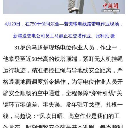
4月29日，在750千伏阿尔金—若羌输电线路带电作业现场，
新疆送变电公司员工马超正在登塔作业。张利民 摄
31岁的马超是现场电位作业人员，作业中，
他攀登至近50米高的铁塔顶端，紧盯无人机挂绳
运行轨迹，精准把控挂绳与导地线安全距离，严
格遵照地面调度指令操作，为等电位作业人员开
辟安全顺畅的空中通道，全程保障“穿针引线”关
键环节零偏差、零失误。常年驻守戈壁、扎根一
线，马超说：“风吹日晒、高空作业是我们的工
作常态，时刻绷紧安全弦是基本准则。每当顺利