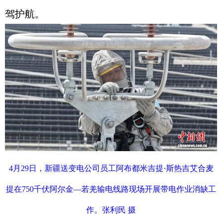
驾护航。
4月29日，新疆送变电公司员工阿布都米吉提·斯热吉艾合麦
提在750千伏阿尔金—若羌输电线路现场开展带电作业消缺工
作。张利民 摄