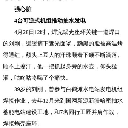
强心脏
4台可逆式机组推动抽水发电
4月28日12时，焊完蜗壳座环关键一道焊口
的刘刚，缓缓摘下遮光面罩，黝黑的脸被高温烤
得通红，额头上豆大的汗珠顺着下颌不断滴落。
顾不上擦汗，他一把抓起身旁的水壶，仰头猛
灌，咕咚咕咚喝了个痛快。
39岁的刘刚，曾参与白鹤滩水电站发电机组
焊接作业，去年12月来到国网新源新疆哈密抽水
蓄能电站建设工地，和7名同行工匠并肩作战，
焊接蜗壳座环。