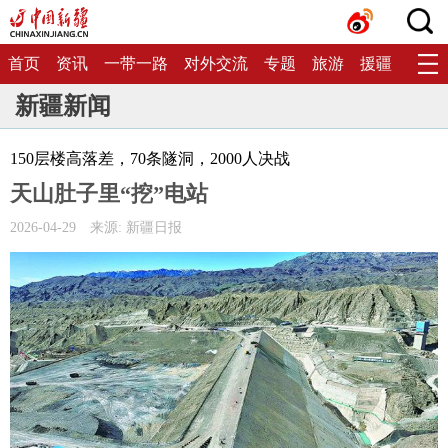
首页
资讯
一带一路
对外交流
专题
旅游
援疆
生态
新疆新闻
150层楼高落差，70条隧洞，2000人决战
天山肚子里“挖”电站
2026-04-29
来源: 新疆日报