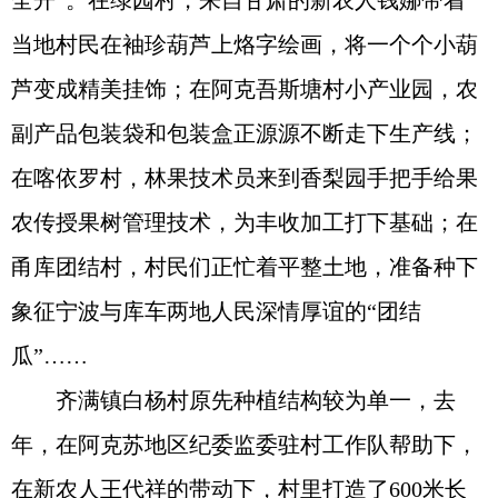
全开”。在绿园村，来自甘肃的新农人钱娜带着
当地村民在袖珍葫芦上烙字绘画，将一个个小葫
芦变成精美挂饰；在阿克吾斯塘村小产业园，农
副产品包装袋和包装盒正源源不断走下生产线；
在喀依罗村，林果技术员来到香梨园手把手给果
农传授果树管理技术，为丰收加工打下基础；在
甬库团结村，村民们正忙着平整土地，准备种下
象征宁波与库车两地人民深情厚谊的“团结
瓜”……
齐满镇白杨村原先种植结构较为单一，去
年，在阿克苏地区纪委监委驻村工作队帮助下，
在新农人王代祥的带动下，村里打造了600米长