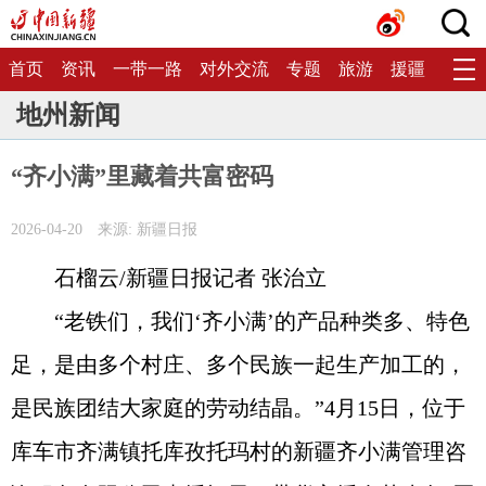
首页
资讯
一带一路
对外交流
专题
旅游
援疆
生态
地州新闻
“齐小满”里藏着共富密码
2026-04-20
来源: 新疆日报
石榴云/新疆日报记者 张治立
“老铁们，我们‘齐小满’的产品种类多、特色
足，是由多个村庄、多个民族一起生产加工的，
是民族团结大家庭的劳动结晶。”4月15日，位于
库车市齐满镇托库孜托玛村的新疆齐小满管理咨