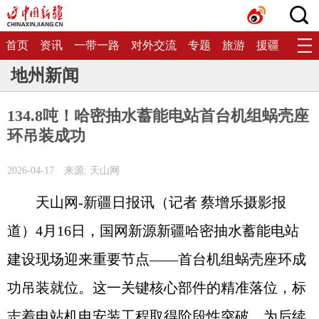
首页
资讯
一带一路
对外交流
专题
旅游
援疆
生态
地州新闻
134.8吨！哈密抽水蓄能电站首台机组蜗壳座
环吊装成功
2026-04-17
来源: 天山网
天山网-新疆日报讯（记者 蔡增乐摄影报
道）4月16日，国网新源新疆哈密抽水蓄能电站
建设现场迎来重要节点——首台机组蜗壳座环成
功吊装就位。这一关键核心部件的精准落位，标
志着电站机电安装工程取得阶段性突破，为后续