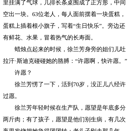
里挂满了气球，几排长条桌围成了正方形，中间
空出一块。63位老人，每人面前摆着一块蛋糕，
蛋糕上插着根小旗子，写着“生日快乐”。旁边还
有鲜花、水果，冒着热气的长寿面。
蜡烛点起来的时候，徐兰芳身旁的姐们儿吐
拉汗·斯迪克碰碰她的胳膊：“许愿啊，快许愿。”
许愿？
徐兰芳愣了一下，活到70岁，没正儿八经许
过愿。
徐兰芳年轻时候在生产队，愿望是年底多分
两斤肉；有了孩子，愿望是他们别生病，有几次