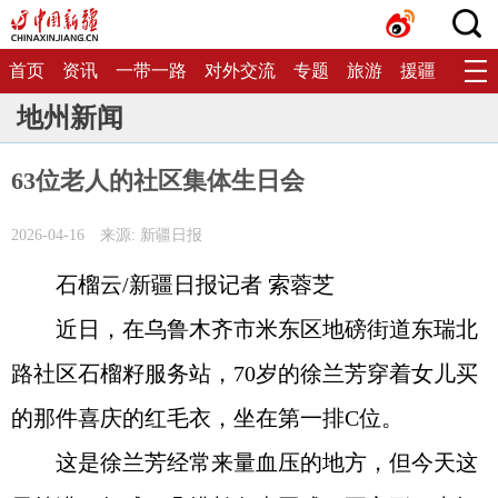
首页
资讯
一带一路
对外交流
专题
旅游
援疆
生态
地州新闻
63位老人的社区集体生日会
2026-04-16
来源: 新疆日报
石榴云/新疆日报记者 索蓉芝
近日，在乌鲁木齐市米东区地磅街道东瑞北
路社区石榴籽服务站，70岁的徐兰芳穿着女儿买
的那件喜庆的红毛衣，坐在第一排C位。
这是徐兰芳经常来量血压的地方，但今天这