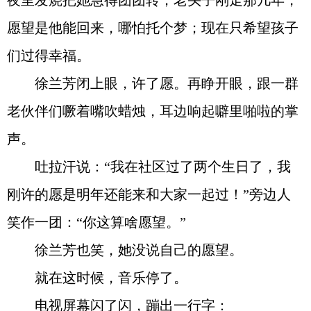
夜里发烧把她急得团团转；老头子刚走那几年，
愿望是他能回来，哪怕托个梦；现在只希望孩子
们过得幸福。
徐兰芳闭上眼，许了愿。再睁开眼，跟一群
老伙伴们噘着嘴吹蜡烛，耳边响起噼里啪啦的掌
声。
吐拉汗说：“我在社区过了两个生日了，我
刚许的愿是明年还能来和大家一起过！”旁边人
笑作一团：“你这算啥愿望。”
徐兰芳也笑，她没说自己的愿望。
就在这时候，音乐停了。
电视屏幕闪了闪，蹦出一行字：