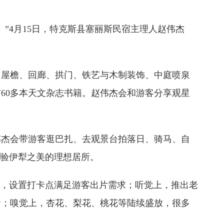
”4月15日，特克斯县塞丽斯民宿主理人赵伟杰
、屋檐、回廊、拱门、铁艺与木制装饰、中庭喷泉
60多本天文杂志书籍。赵伟杰会和游客分享观星
伟杰会带游客逛巴扎、去观景台拍落日、骑马、自
体验伊犁之美的理想居所。
上，设置打卡点满足游客出片需求；听觉上，推出老
食；嗅觉上，杏花、梨花、桃花等陆续盛放，很多