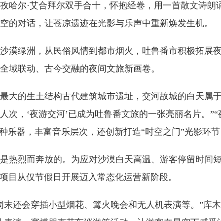
孜哈尔·艾合拜尔双手合十，怀抱经卷，用一首散文诗朗诵
空的对话，让苍凉遗迹在光影与乐声中重新焕发生机。
沙漠绿洲，从民俗风情到都市烟火，吐鲁番市积极拓展
全域联动、古今交融的夜间文旅新画卷。
最大的生土结构古代建筑城市遗址，交河故城的白天属于
万人次，‘夜游交河’已成为吐鲁番文旅的一张亮丽名片。”
两种乐器，丰富音乐层次，还创新打造“时空之门”光影环
是热烈而奔放的。为应对沙漠白天高温、游客停留时间短
游项目从仅节假日开展迈入常态化运营新阶段。
周末还会穿插小型烟花、篝火晚会和无人机表演等。”库木