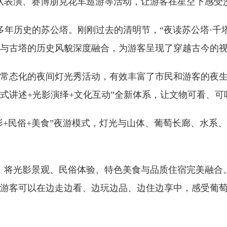
队表演、赛博朋克花车巡游等活动，让游客在星空下感受
0多年历史的苏公塔。刚刚过去的清明节，“夜读苏公塔·千
与古塔的历史风貌深度融合，为游客呈现了穿越古今的
常态化的夜间灯光秀活动，有效丰富了市民和游客的夜
式讲述+光影演绎+文化互动”全新体系，让文物可看、可
影+民俗+美食”夜游模式，灯光与山体、葡萄长廊、水系
，将光影景观、民俗体验、特色美食与品质住宿完美融合
游客可以在边走边看、边玩边品、边住边享中，感受葡