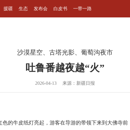
援疆
生态
发布会
白皮书
一带一路
沙漠星空、古塔光影、葡萄沟夜市
吐鲁番越夜越“火”
2026-04-13
来源：新疆日报
橘红色的牛皮纸灯亮起，游客在导游的带领下来到大佛寺