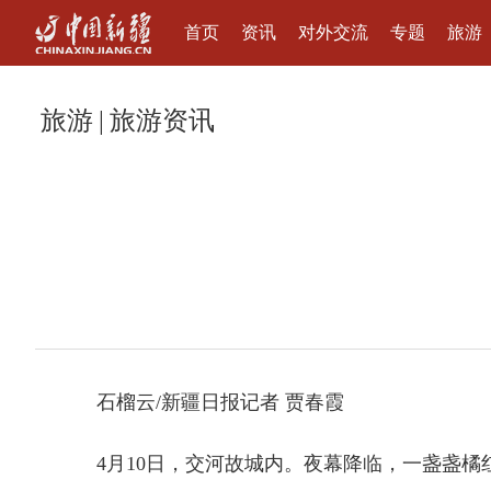
首页
资讯
对外交流
专题
旅游
旅游
|
旅游资讯
石榴云/新疆日报记者 贾春霞
4月10日，交河故城内。夜幕降临，一盏盏