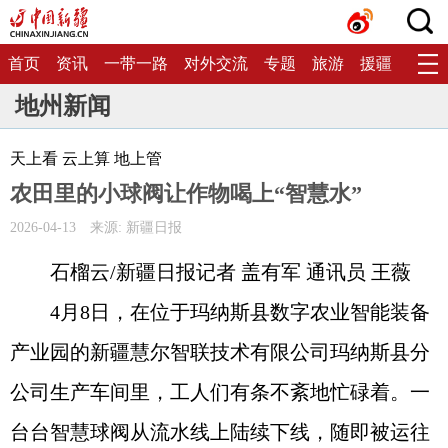
首页
资讯
一带一路
对外交流
专题
旅游
援疆
生态
地州新闻
天上看 云上算 地上管
农田里的小球阀让作物喝上“智慧水”
2026-04-13
来源: 新疆日报
石榴云/新疆日报记者 盖有军 通讯员 王薇
4月8日，在位于玛纳斯县数字农业智能装备
产业园的新疆慧尔智联技术有限公司玛纳斯县分
公司生产车间里，工人们有条不紊地忙碌着。一
台台智慧球阀从流水线上陆续下线，随即被运往