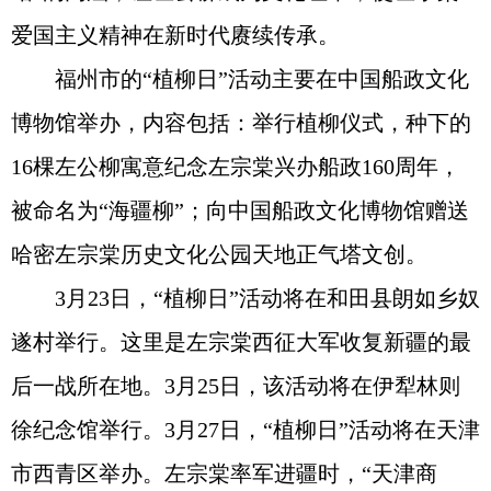
爱国主义精神在新时代赓续传承。
福州市的“植柳日”活动主要在中国船政文化
博物馆举办，内容包括：举行植柳仪式，种下的
16棵左公柳寓意纪念左宗棠兴办船政160周年，
被命名为“海疆柳”；向中国船政文化博物馆赠送
哈密左宗棠历史文化公园天地正气塔文创。
3月23日，“植柳日”活动将在和田县朗如乡奴
遂村举行。这里是左宗棠西征大军收复新疆的最
后一战所在地。3月25日，该活动将在伊犁林则
徐纪念馆举行。3月27日，“植柳日”活动将在天津
市西青区举办。左宗棠率军进疆时，“天津商