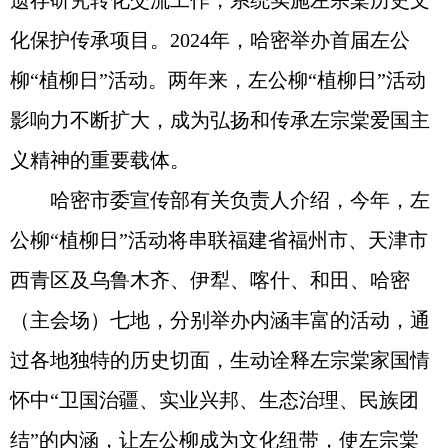
遗存研究转化交流工作，系统实施左宗棠历史文
化保护传承项目。2024年，哈密举办首届左公
柳“植柳日”活动。两年来，左公柳“植柳日”活动
影响力不断扩大，成为弘扬和传承左宗棠爱国主
义精神的重要载体。
哈密市委宣传部有关负责人介绍，今年，左
公柳“植柳日”活动将串联福建省福州市、天津市
西青区及乌鲁木齐、伊犁、喀什、和田、哈密
（主会场）七地，分别举办内涵丰富的活动，通
过各地独特的历史切面，生动诠释左宗棠家国情
怀中“卫国治疆、实业兴邦、生态治理、民族团
结”的内涵，让左公柳成为文化纽带，使左宗棠