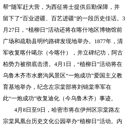
帮”随军赶大营，为西征将士提供后勤保障，并
留下了“百业进疆、百艺进疆”的一段历史佳话。3
月27日，“植柳日”活动还将在喀什地区博物馆前
广场和疏勒县明约路碑发现地举办。1877年，清
军收复喀什噶尔（今喀什），并立碑纪功，阿古
柏势力被彻底击溃。4月1日，“植柳日”活动将在
乌鲁木齐市水磨沟风景区“一炮成功”爱国主义教
育基地举办，纪念左宗棠部将刘锦棠率军在
此“一炮成功”收复迪化（今乌鲁木齐）事迹。
4月8日至9日，哈密市将在伊州区宗棠路左
宗棠凤凰台历史文化公园举办“植柳日”活动。内