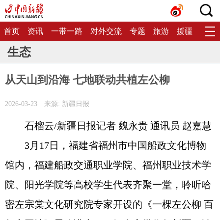
首页
资讯
一带一路
对外交流
专题
旅游
援疆
生态
生态
从天山到沿海 七地联动共植左公柳
2026-03-23
来源: 新疆日报
石榴云/新疆日报记者 魏永贵 通讯员 赵嘉慧
3月17日，福建省福州市中国船政文化博物
馆内，福建船政交通职业学院、福州职业技术学
院、阳光学院等高校学生代表齐聚一堂，聆听哈
密左宗棠文化研究院专家开设的《一棵左公柳 百