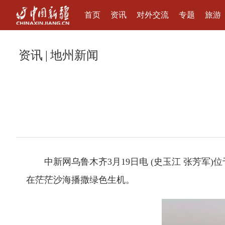
首页
资讯
对外交流
专题
旅游
资讯
|
地州新闻
中新网乌鲁木齐3月19日电 (史玉江 张芳军
在茫茫沙海播撒绿色生机。