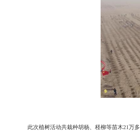
此次植树活动共栽种胡杨、柽柳等苗木21万多