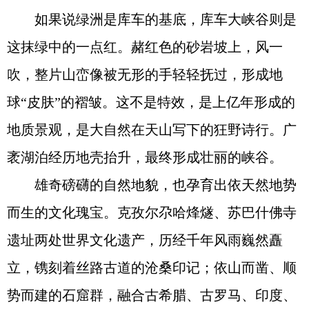
如果说绿洲是库车的基底，库车大峡谷则是
这抹绿中的一点红。赭红色的砂岩坡上，风一
吹，整片山峦像被无形的手轻轻抚过，形成地
球“皮肤”的褶皱。这不是特效，是上亿年形成的
地质景观，是大自然在天山写下的狂野诗行。广
袤湖泊经历地壳抬升，最终形成壮丽的峡谷。
雄奇磅礴的自然地貌，也孕育出依天然地势
而生的文化瑰宝。克孜尔尕哈烽燧、苏巴什佛寺
遗址两处世界文化遗产，历经千年风雨巍然矗
立，镌刻着丝路古道的沧桑印记；依山而凿、顺
势而建的石窟群，融合古希腊、古罗马、印度、