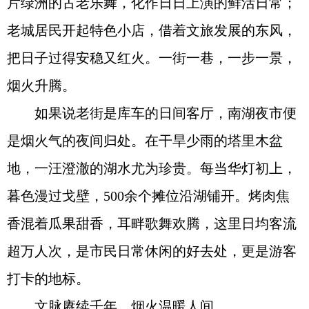
片绿洲的古老乐舞，化作日日上演的鲜活日常；
老城居民开起特色小店，借着文旅发展的东风，
把日子过得安稳又红火。一街一巷，一步一景，
烟火升腾。
如果说老街是库车的日间客厅，南湖夜市便
是烟火气的夜间归处。在干旱少雨的塔里木盆
地，一汪澄澈的湖水尤为珍贵。每当华灯初上，
暮色漫过戈壁，500余个摊位沿湖铺开。烤肉焦
香混着瓜果甜香，耳畔歌舞欢腾，这里日均客流
超万人次，是市民日常休闲的好去处，更是游客
打卡的地标。
文脉赓续千年，烟火温暖人间。