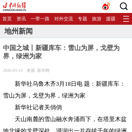
首页
资讯
一带一路
对外交流
专题
旅游
援疆
生态
地州新闻
中国之城丨新疆库车：雪山为屏，戈壁为
界，绿洲为家
2026-03-19
来源: 新华网
新华社乌鲁木齐3月18日电 题：新疆库车：
雪山为屏，戈壁为界，绿洲为家
新华社记者关俏俏
天山南麓的雪山融水奔涌而下，在塔里木盆
地北缘的戈壁深处，浸润出一片存续千年的绿洲