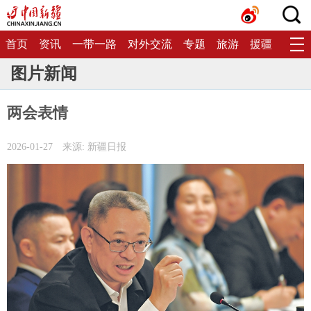
首页
资讯
一带一路
对外交流
专题
旅游
援疆
生态
图片新闻
两会表情
2026-01-27
来源: 新疆日报