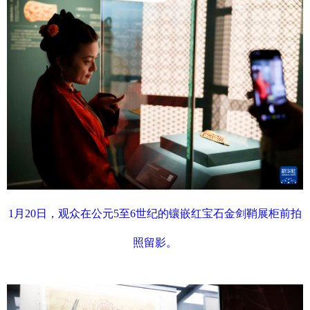
1月20日，观众在公元5至6世纪的镶嵌红宝石金剑鞘展柜前拍
照留影。