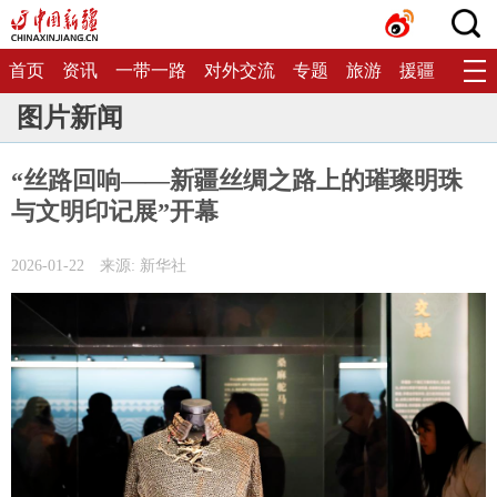
首页
资讯
一带一路
对外交流
专题
旅游
援疆
生态
图片新闻
“丝路回响——新疆丝绸之路上的璀璨明珠
与文明印记展”开幕
2026-01-22
来源: 新华社