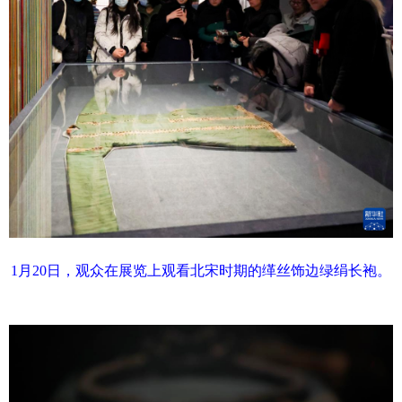
1月20日，观众在展览上观看北宋时期的缂丝饰边绿绢长袍。