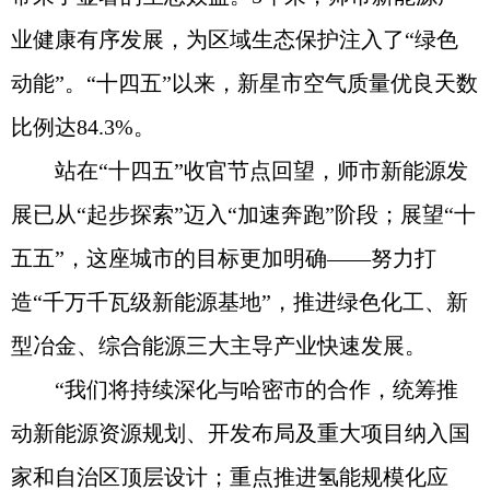
业健康有序发展，为区域生态保护注入了“绿色
动能”。“十四五”以来，新星市空气质量优良天数
比例达84.3%。
站在“十四五”收官节点回望，师市新能源发
展已从“起步探索”迈入“加速奔跑”阶段；展望“十
五五”，这座城市的目标更加明确——努力打
造“千万千瓦级新能源基地”，推进绿色化工、新
型冶金、综合能源三大主导产业快速发展。
“我们将持续深化与哈密市的合作，统筹推
动新能源资源规划、开发布局及重大项目纳入国
家和自治区顶层设计；重点推进氢能规模化应