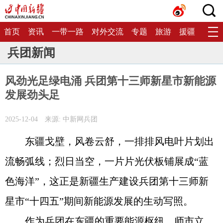
首页
资讯
一带一路
对外交流
专题
旅游
援疆
生态
兵团新闻
风劲光足绿电涌 兵团第十三师新星市新能源
发展劲头足
2025-12-04
来源: 中新网兵团
东疆戈壁，风卷云舒，一排排风电叶片划出
流畅弧线；烈日当空，一片片光伏板铺展成“蓝
色海洋”，这正是新疆生产建设兵团第十三师新
星市“十四五”期间新能源发展的生动写照。
作为兵团在东疆的重要能源枢纽，师市立