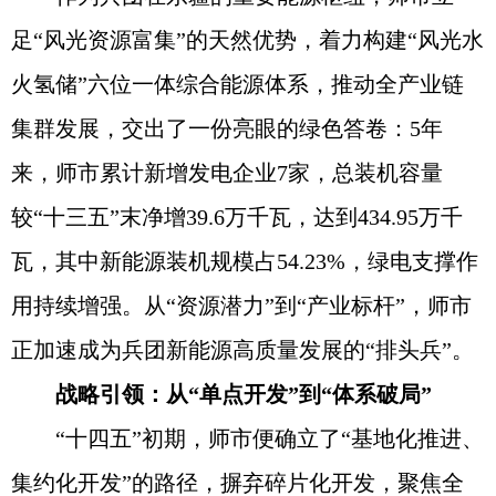
足“风光资源富集”的天然优势，着力构建“风光水
火氢储”六位一体综合能源体系，推动全产业链
集群发展，交出了一份亮眼的绿色答卷：5年
来，师市累计新增发电企业7家，总装机容量
较“十三五”末净增39.6万千瓦，达到434.95万千
瓦，其中新能源装机规模占54.23%，绿电支撑作
用持续增强。从“资源潜力”到“产业标杆”，师市
正加速成为兵团新能源高质量发展的“排头兵”。
战略引领：从“单点开发”到“体系破局”
“十四五”初期，师市便确立了“基地化推进、
集约化开发”的路径，摒弃碎片化开发，聚焦全