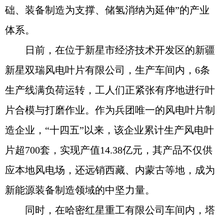
础、装备制造为支撑、储氢消纳为延伸”的产业
体系。
日前，在位于新星市经济技术开发区的新疆
新星双瑞风电叶片有限公司，生产车间内，6条
生产线满负荷运转，工人们正紧张有序地进行叶
片合模与打磨作业。作为兵团唯一的风电叶片制
造企业，“十四五”以来，该企业累计生产风电叶
片超700套，实现产值14.38亿元，其产品不仅供
应本地风电场，还远销西藏、内蒙古等地，成为
新能源装备制造领域的中坚力量。
同时，在哈密红星重工有限公司车间内，塔