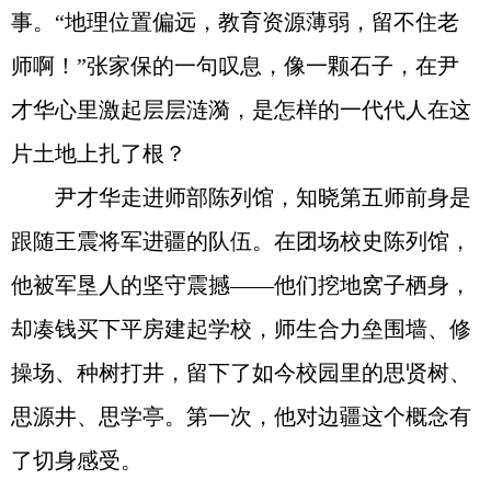
事。“地理位置偏远，教育资源薄弱，留不住老
师啊！”张家保的一句叹息，像一颗石子，在尹
才华心里激起层层涟漪，是怎样的一代代人在这
片土地上扎了根？
尹才华走进师部陈列馆，知晓第五师前身是
跟随王震将军进疆的队伍。在团场校史陈列馆，
他被军垦人的坚守震撼——他们挖地窝子栖身，
却凑钱买下平房建起学校，师生合力垒围墙、修
操场、种树打井，留下了如今校园里的思贤树、
思源井、思学亭。第一次，他对边疆这个概念有
了切身感受。