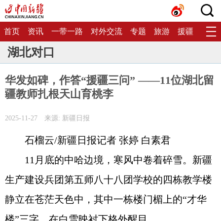
首页
资讯
一带一路
对外交流
专题
旅游
援疆
生态
湖北对口
华发如碑，作答“援疆三问” ——11位湖北留
疆教师扎根天山育桃李
2025-11-27
来源: 新疆日报
石榴云/新疆日报记者 张婷 白素君
11月底的中哈边境，寒风中卷着碎雪。新疆
生产建设兵团第五师八十八团学校的四栋教学楼
静立在苍茫天色中，其中一栋楼门楣上的“才华
楼”三字，在白雪映衬下格外醒目。