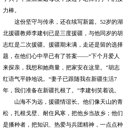
力棒。
这份坚守与传承，还在续写新篇。52岁的湖
北援疆教师李建钊已是三度援疆，与他同岁的胡
志红是二次援疆。援疆期未满，走还是留的选择
题，在他们心中早已有了答案——“下个月爱人
来探亲，我想和她商量，把家安在这里。”胡志
红语气平静地说。“妻子已跟随我在新疆生活7
年，我们准备在新疆扎根了。”李建钊笑着说。
山海不为远，援疆情谊长。他们像天山的青
松，扎根戈壁、耐住风寒，把他乡当故乡；他们
是播种者，把知识、热爱与兵团精神，一点点种