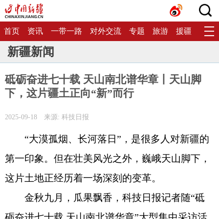
首页
资讯
一带一路
对外交流
专题
旅游
援疆
生态
新疆新闻
砥砺奋进七十载 天山南北谱华章丨天山脚
下，这片疆土正向“新”而行
2025-09-18
来源: 科技日报
“大漠孤烟、长河落日”，是很多人对新疆的
第一印象。但在壮美风光之外，巍峨天山脚下，
这片土地正经历着一场深刻的变革。
金秋九月，瓜果飘香，科技日报记者随“砥
砺奋进七十载 天山南北谱华章”大型集中采访活