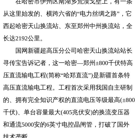
在哈密市伊州区南湖乡荒漠戈壁上，有一条
从这里始发的、横跨六省的“电力丝绸之路”，它
西起哈密天山换流站、东至郑州中州换流站，全
长达2192公里。
国网新疆超高压分公司哈密天山换流站站长
寻传宝告诉记者，这一哈密—郑州±800千伏特高
压直流输电工程(简称“哈郑直流”)是新疆首条特
高压直流输电工程。工程首次采用我国自主研制
的、拥有完全知识产权的直流电压等级最高(±800
千伏)、单台容量最大(405兆伏安)的换流变压器
和通流5000安的6英寸电控晶闸管，打破了国外
技术垄断。