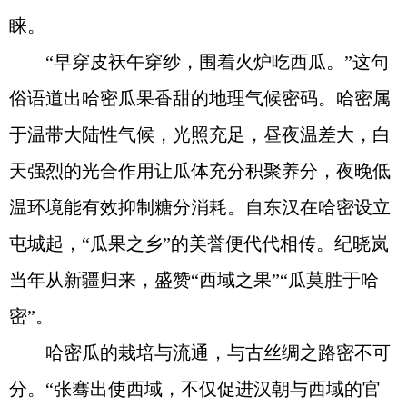
睐。
“早穿皮袄午穿纱，围着火炉吃西瓜。”这句
俗语道出哈密瓜果香甜的地理气候密码。哈密属
于温带大陆性气候，光照充足，昼夜温差大，白
天强烈的光合作用让瓜体充分积聚养分，夜晚低
温环境能有效抑制糖分消耗。自东汉在哈密设立
屯城起，“瓜果之乡”的美誉便代代相传。纪晓岚
当年从新疆归来，盛赞“西域之果”“瓜莫胜于哈
密”。
哈密瓜的栽培与流通，与古丝绸之路密不可
分。“张骞出使西域，不仅促进汉朝与西域的官