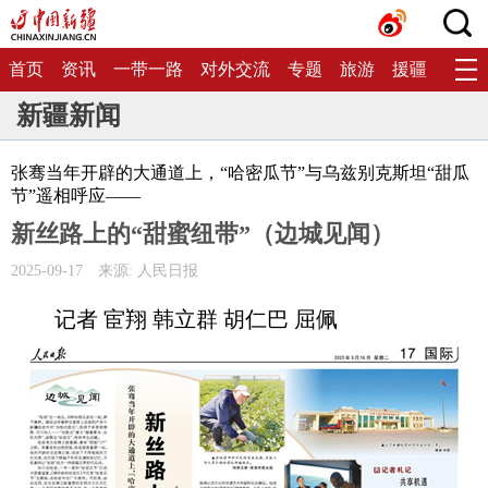
首页
资讯
一带一路
对外交流
专题
旅游
援疆
生态
新疆新闻
张骞当年开辟的大通道上，“哈密瓜节”与乌兹别克斯坦“甜瓜
节”遥相呼应——
新丝路上的“甜蜜纽带”（边城见闻）
2025-09-17
来源: 人民日报
记者 宦翔 韩立群 胡仁巴 屈佩