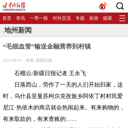
首页
资讯
一带一路
对外交流
专题
旅游
援疆
生态
地州新闻
“毛细血管”输送金融营养到村镇
2025-09-01
来源: 新疆日报
石榴云/新疆日报记者 王永飞
日落西山，劳作了一天的人们开始归家，这
时，乌什县亚曼苏柯尔克孜族乡阿依丁村村民爱
尼江·热依木的商店就会热闹起来。有来购物的，
有来取款的，有来查账的……