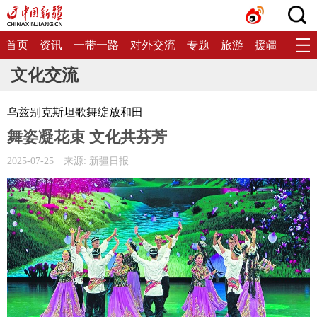
首页
资讯
一带一路
对外交流
专题
旅游
援疆
生态
文化交流
乌兹别克斯坦歌舞绽放和田
舞姿凝花束 文化共芬芳
2025-07-25
来源: 新疆日报