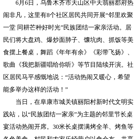
6月6日，乌鲁木齐市天山区中天翡丽郡府热
闹非凡，这里有8个社区居民共同开展“邻里欢聚
一堂 同耕芒种好时光”民族团结一家亲活动。居
民们将大盘鸡、爆炒面肺子、馕坑肉、抓饭等美
食摆上餐桌，舞蹈《年年有余》《彩带飞扬》、
歌曲《我把新疆唱给你听》等节目陆续开演。社
区居民马平感慨地说：“活动热闹又暖心，希望
能多举办这样的活动！”
当日，在阜康市城关镇丽阳村新时代文明实
践站，以“民族团结一家亲”为主题的邻里节长桌
宴活动热闹开席。30米长桌摆满烤全羊、烤鱼等