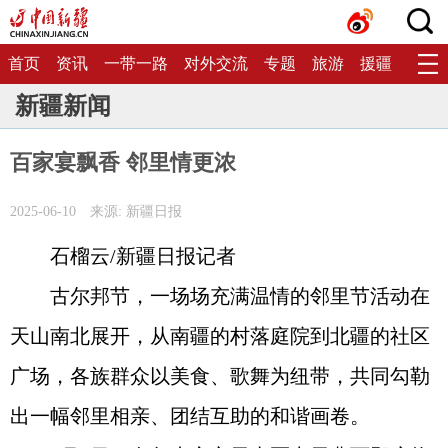
首页
资讯
一带一路
对外交流
专题
旅游
援疆
生态
新疆新闻
百家宴飘香 邻里情更浓
2025-06-10
来源: 新疆日报
石榴云/新疆日报记者
古尔邦节，一场场充满温情的邻里节活动在
天山南北展开，从南疆的村落庭院到北疆的社区
广场，各族群众以美食、歌舞为纽带，共同勾勒
出一幅邻里相亲、团结互助的和谐画卷。