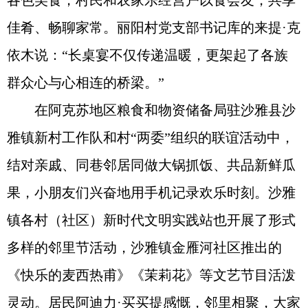
各色美食，村民和农家乐经营户以食会友，共享
佳肴、畅聊家常。丽阳村党支部书记库的来提·克
依木说：“长桌宴不仅传递温暖，更架起了各族
群众心与心相连的桥梁。”
在阿克苏地区粮食和物资储备局驻沙雅县沙
雅镇新村工作队和村“两委”组织的联谊活动中，
结对亲戚、同巷邻居同做大锅抓饭、共品新鲜瓜
果，小朋友们兴奋地用手机记录欢乐时刻。沙雅
镇各村（社区）新时代文明实践站也开展了形式
多样的邻里节活动，沙雅镇金雁河社区推出的
《快乐的麦西热甫》《茉莉花》等文艺节目活泼
灵动。居民阿迪力·买买提感慨，邻里相聚，大家