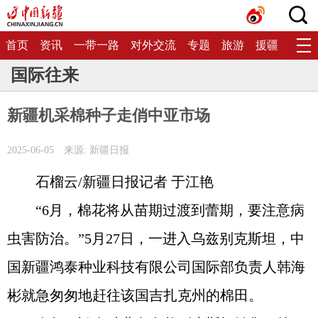
首页
资讯
一带一路
对外交流
专题
旅游
援疆
生态
国际往来
新疆机采棉种子走俏中亚市场
2025-06-05
来源: 新疆日报
石榴云/新疆日报记者 于江艳
“6月，棉花将从苗期过渡到蕾期，要注意病
虫害防治。”5月27日，一进入乌兹别克斯坦，中
国新疆鸿泰种业科技有限公司国际部负责人韩海
彬就急匆匆地赶往该国吉扎克州的棉田。