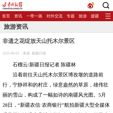
首页
资讯
一带一路
对外交流
专题
旅游
援疆
生态
旅游资讯
非遗之花绽放天山托木尔景区
2025-06-03
来源: 新疆日报
石榴云/新疆日报记者 陈疆林
沿着前往天山托木尔景区博孜墩的道路前
行，宁静祥和的村庄，绿意盎然的草原，雄伟壮
丽的雪山，构成了一幅如诗的南疆风光图。5月
28日，“新疆农信·农商银行”航拍新疆大型全媒体