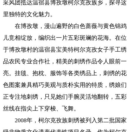
采风团抵达温宿县博孜墩柯尔克孜族乡，探寻这
里独特的文化魅力。
在博孜墩，漫山遍野的白色蔷薇与黄色锦鸡
儿竞相绽放，编织出一片五彩斑斓的花海。在位
于博孜墩村的温宿县宝美特柯尔克孜女子手工绣
品农民专业合作社，精美的刺绣作品令人眼前一
亮。挂毯、抱枕、服饰等各类绣品上，刺绣的花
色图案兼具精巧美观与质朴实用的特质，绣娘们
正专注地刺绣，只见她们手腕灵活地翻转，五彩
丝线在指尖上下穿梭、飞舞。
2008年，柯尔克孜族刺绣被列入第二批国家