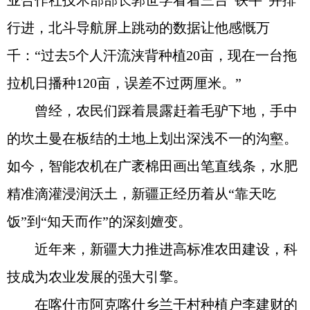
业合作社技术部部长郭世学看着三台“铁牛”并排
行进，北斗导航屏上跳动的数据让他感慨万
千：“过去5个人汗流浃背种植20亩，现在一台拖
拉机日播种120亩，误差不过两厘米。”
曾经，农民们踩着晨露赶着毛驴下地，手中
的坎土曼在板结的土地上划出深浅不一的沟壑。
如今，智能农机在广袤棉田画出笔直线条，水肥
精准滴灌浸润沃土，新疆正经历着从“靠天吃
饭”到“知天而作”的深刻嬗变。
近年来，新疆大力推进高标准农田建设，科
技成为农业发展的强大引擎。
在喀什市阿克喀什乡兰干村种植户李建财的