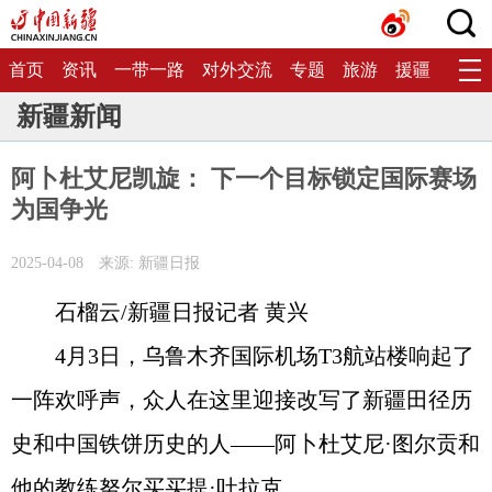
首页
资讯
一带一路
对外交流
专题
旅游
援疆
生态
新疆新闻
阿卜杜艾尼凯旋： 下一个目标锁定国际赛场
为国争光
2025-04-08
来源: 新疆日报
石榴云/新疆日报记者 黄兴
4月3日，乌鲁木齐国际机场T3航站楼响起了
一阵欢呼声，众人在这里迎接改写了新疆田径历
史和中国铁饼历史的人——阿卜杜艾尼·图尔贡和
他的教练努尔买买提·吐拉克。