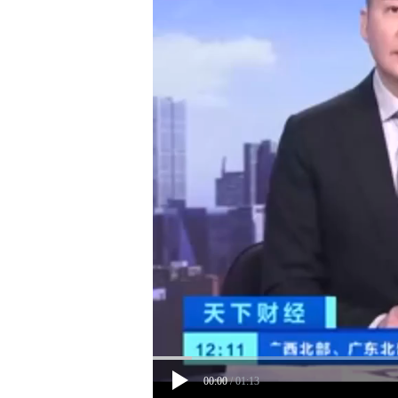
00:00
/
01:13