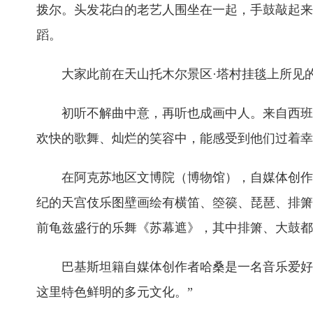
拨尔。头发花白的老艺人围坐在一起，手鼓敲起来
蹈。
大家此前在天山托木尔景区·塔村挂毯上所见
初听不解曲中意，再听也成画中人。来自西班
欢快的歌舞、灿烂的笑容中，能感受到他们过着幸
在阿克苏地区文博院（博物馆），自媒体创作
纪的天宫伎乐图壁画绘有横笛、箜篌、琵琶、排箫
前龟兹盛行的乐舞《苏幕遮》，其中排箫、大鼓都
巴基斯坦籍自媒体创作者哈桑是一名音乐爱好
这里特色鲜明的多元文化。”