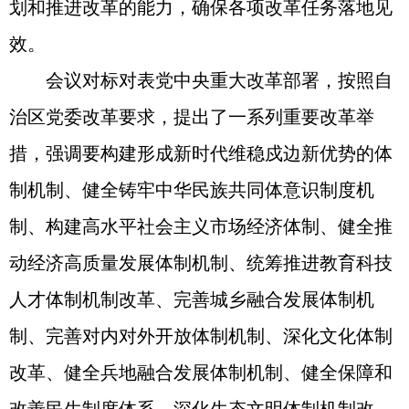
划和推进改革的能力，确保各项改革任务落地见
效。
会议对标对表党中央重大改革部署，按照自
治区党委改革要求，提出了一系列重要改革举
措，强调要构建形成新时代维稳戍边新优势的体
制机制、健全铸牢中华民族共同体意识制度机
制、构建高水平社会主义市场经济体制、健全推
动经济高质量发展体制机制、统筹推进教育科技
人才体制机制改革、完善城乡融合发展体制机
制、完善对内对外开放体制机制、深化文化体制
改革、健全兵地融合发展体制机制、健全保障和