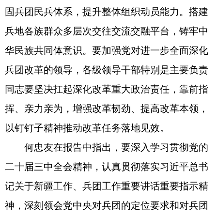
固兵团民兵体系，提升整体组织动员能力。搭建
兵地各族群众多层次交往交流交融平台，铸牢中
华民族共同体意识。要加强党对进一步全面深化
兵团改革的领导，各级领导干部特别是主要负责
同志要坚决扛起深化改革重大政治责任，靠前指
挥、亲力亲为，增强改革韧劲、提高改革本领，
以钉钉子精神推动改革任务落地见效。
何忠友在报告中指出，要深入学习贯彻党的
二十届三中全会精神，认真贯彻落实习近平总书
记关于新疆工作、兵团工作重要讲话重要指示精
神，深刻领会党中央对兵团的定位要求和对兵团