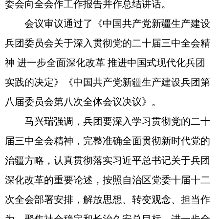
委会向全会作工作报告并作总结讲话。
会议审议通过了《中国共产党新疆生产建设
兵团委员会关于深入贯彻党的二十届三中全会精
神 进一步全面深化改革 推进中国式现代化兵团
实践的决定》《中国共产党新疆生产建设兵团第
八届委员会第八次全体会议决议》。
马兴瑞强调，兵团要深入学习贯彻党的二十
届三中全会精神，完整准确全面贯彻新时代党的
治疆方略，认真贯彻落实习近平总书记关于兵团
深化改革的重要论述，按照自治区党委十届十二
次全会部署安排，解放思想、转变观念、担当作