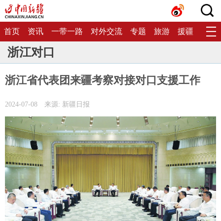
首页
资讯
一带一路
对外交流
专题
旅游
援疆
生态
浙江对口
浙江省代表团来疆考察对接对口支援工作
2024-07-08
来源: 新疆日报