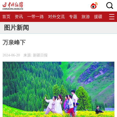
首页
资讯
一带一路
对外交流
专题
旅游
援疆
生态
图片新闻
万泉峰下
2024-06-20
来源: 新疆日报