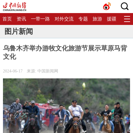
首页
资讯
一带一路
对外交流
专题
旅游
援疆
生态
图片新闻
乌鲁木齐举办游牧文化旅游节展示草原马背
文化
2024-06-17
来源: 中国新闻网