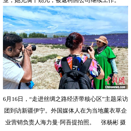
业，她充满干劲儿，被返聘回公司继续工作。
6月16日，“走进丝绸之路经济带核心区”主题采访
团到访新疆伊宁。外国媒体人在为当地薰衣草企
业营销负责人海力曼·阿吾提拍照。 张杨彬 摄