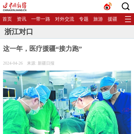
首页
资讯
一带一路
对外交流
专题
旅游
援疆
生态
浙江对口
这一年，医疗援疆“接力跑”
2024-04-26
来源: 新疆日报