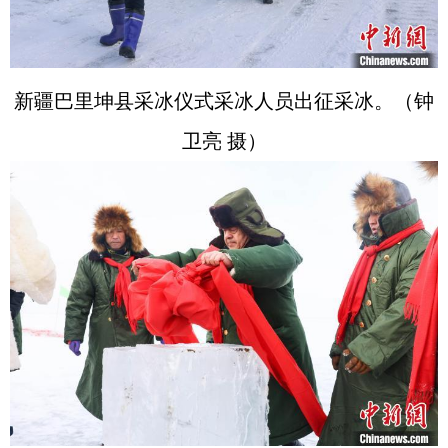
新疆巴里坤县采冰仪式采冰人员出征采冰。（钟
卫亮 摄）