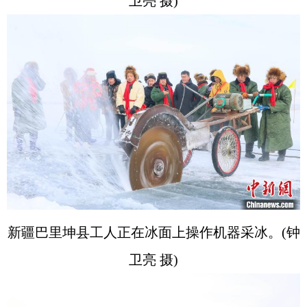
卫亮 摄)
新疆巴里坤县工人正在冰面上操作机器采冰。(钟
卫亮 摄)