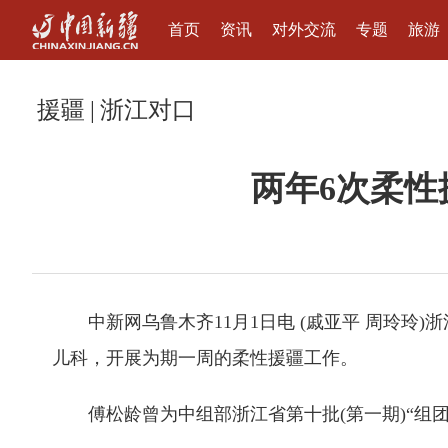
首页
资讯
对外交流
专题
旅游
援疆
|
浙江对口
两年6次柔性
中新网乌鲁木齐11月1日电 (戚亚平 周玲玲
儿科，开展为期一周的柔性援疆工作。
傅松龄曾为中组部浙江省第十批(第一期)“组团式”