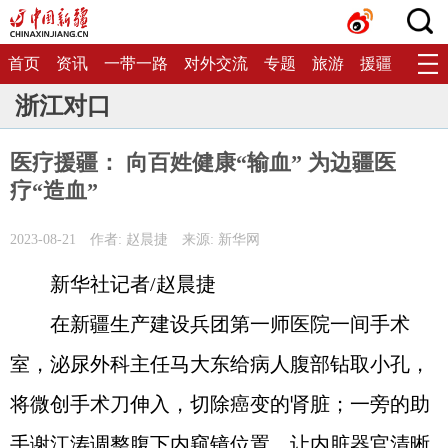
首页
资讯
一带一路
对外交流
专题
旅游
援疆
生态
浙江对口
医疗援疆： 向百姓健康“输血” 为边疆医
疗“造血”
2023-08-21
作者: 赵晨捷
来源: 新华网
新华社记者/赵晨捷
在新疆生产建设兵团第一师医院一间手术
室，泌尿外科主任马大东给病人腹部钻取小孔，
将微创手术刀伸入，切除癌变的肾脏；一旁的助
手谢江涛调整腹下内窥镜位置，让内脏器官清晰