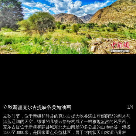
1/4
立秋新疆克尔古提峡谷美如油画
立秋时节，位于新疆和静县的克尔古提大峡谷满山蓊郁荫翳的树木与
湛蓝辽阔的天空，缥缈的几缕云恰好构成了一幅雅趣盎然的风景画。
克尔古提位于新疆和静县城东北天山南麓60多公里的山地峡谷，海拔
1500至3000米，是国家重点公益林区，属于封闭状天山水源涵养林