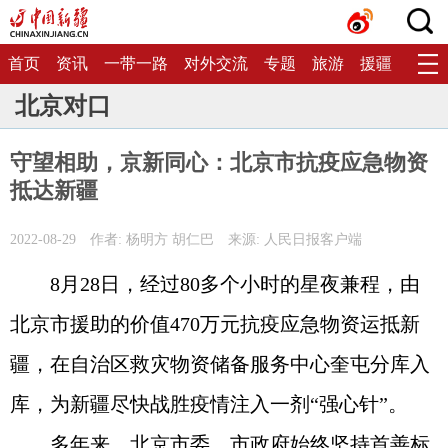
首页
资讯
一带一路
对外交流
专题
旅游
援疆
生态
北京对口
守望相助，京新同心：北京市抗疫应急物资
抵达新疆
2022-08-29
作者: 杨明方 胡仁巴
来源: 人民日报客户端
8月28日，经过80多个小时的星夜兼程，由
北京市援助的价值470万元抗疫应急物资运抵新
疆，在自治区救灾物资储备服务中心奎屯分库入
库，为新疆尽快战胜疫情注入一剂“强心针”。
多年来，北京市委、市政府始终坚持首善标