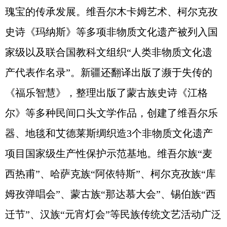
瑰宝的传承发展。维吾尔木卡姆艺术、柯尔克孜
史诗《玛纳斯》等多项非物质文化遗产被列入国
家级以及联合国教科文组织“人类非物质文化遗
产代表作名录”。新疆还翻译出版了濒于失传的
《福乐智慧》，整理出版了蒙古族史诗《江格
尔》等多种民间口头文学作品，创建了维吾尔乐
器、地毯和艾德莱斯绸织造3个非物质文化遗产
项目国家级生产性保护示范基地。维吾尔族“麦
西热甫”、哈萨克族“阿依特斯”、柯尔克孜族“库
姆孜弹唱会”、蒙古族“那达慕大会”、锡伯族“西
迁节”、汉族“元宵灯会”等民族传统文艺活动广泛