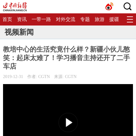
首页
资讯
一带一路
对外交流
专题
旅游
援疆
生态
视频新闻
教培中心的生活究竟什么样？新疆小伙儿憨
笑：起床太难了！学习播音主持还开了二手
车店
2019-12-31
作者: CGTN
来源: CGTN